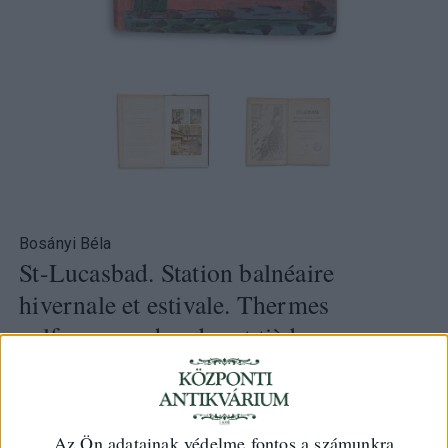
Bosányi Béla
St-Lucasbad. Station balnéaire
hivernale et estivale. Thermes
sulfureuses chaudes et tièdes
Budapest, Société Anonyme de St-Lucasbad (Wesselényi
ny.), [1903?]
Az Ön adatainak védelme fontos a számunkra
HUF 28 000