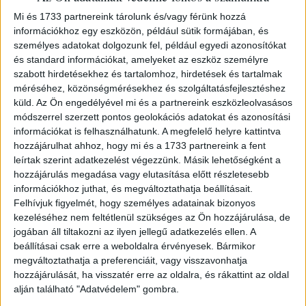
Mi és 1733 partnereink tárolunk és/vagy férünk hozzá
Category:
Medicine
,
Local history
információkhoz egy eszközön, például sütik formájában, és
személyes adatokat dolgozunk fel, például egyedi azonosítókat
ID
és standard információkat, amelyeket az eszköz személyre
104297
szabott hirdetésekhez és tartalomhoz, hirdetések és tartalmak
méréséhez, közönségmérésekhez és szolgáltatásfejlesztéshez
küld.
Az Ön engedélyével mi és a partnereink eszközleolvasásos
módszerrel szerzett pontos geolokációs adatokat és azonosítási
Rédigé a l’usage des médecins et des malades par le Dr.
információkat is felhasználhatunk. A megfelelő helyre kattintva
--
hozzájárulhat ahhoz, hogy mi és a 1733 partnereink a fent
leírtak szerint adatkezelést végezzünk. Másik lehetőségként a
1t. (Buda és Pest 1602-es látképe) + III + [1] + 156p. +
hozzájárulás megadása vagy elutasítása előtt részletesebb
15t. (4 kromolitográfia, színes) Szövegközti
információkhoz juthat, és megváltoztathatja beállításait.
Felhívjuk figyelmét, hogy személyes adatainak bizonyos
fényképekkel és metszetekkel gazdagon illusztrált mű.
kezeléséhez nem feltétlenül szükséges az Ön hozzájárulása, de
Bosányi Béla (1858-1919) fürdőorvos, királyi tanácsos, a
jogában áll tiltakozni az ilyen jellegű adatkezelés ellen. A
beállításai csak erre a weboldalra érvényesek. Bármikor
budapesti Lukács gyógyfürdő főorvosa, később a Gellért
megváltoztathatja a preferenciáit, vagy visszavonhatja
gyógyfürdő igazgatója, több fürdőgyógyászati mű
hozzájárulását, ha visszatér erre az oldalra, és rákattint az oldal
szerzője.
alján található "Adatvédelem" gombra.