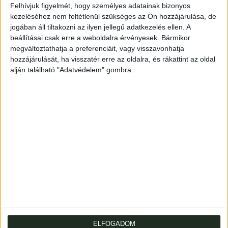
Felhívjuk figyelmét, hogy személyes adatainak bizonyos
kezeléséhez nem feltétlenül szükséges az Ön hozzájárulása, de
[8] + 232 p. A szerző (1831–1878) orvosdoktor,
jogában áll tiltakozni az ilyen jellegű adatkezelés ellen. A
okleveles gyógyszerész, megyei főorvos.
beállításai csak erre a weboldalra érvényesek. Bármikor
megváltoztathatja a preferenciáit, vagy visszavonhatja
Tartalomból: Agy - Darwin elmélete - Emésztési
hozzájárulását, ha visszatér erre az oldalra, és rákattint az oldal
vegyfolyam - Pestis Karcagon - Kuruzslás -
alján található "Adatvédelem" gombra.
Idegrendszer - Mákony, opium gyógyszerismei
tekintetben - Nyirokrendszer - Cholera - Ragály - Sejtek....
Fűzve, kiadói papírborítóban, az elsőn felragasztott
vignetta. Fel- és körülvágatlan példány.
Bound, in publisher's paper cover, with a vignette glued to
the front. Unmounted and uncut copy.
ELFOGADOM