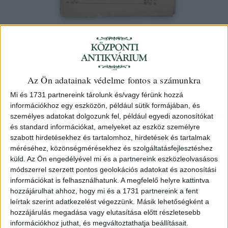
Kátai Gábor
Ismeretterjesztő az orvosi és természeti
Az Ön adatainak védelme fontos a számunkra
tudományok köréből.
Mi és 1731 partnereink tárolunk és/vagy férünk hozzá
Budapest, 1874, Szerző. [Városi ny., Debrecen]
információkhoz egy eszközön, például sütik formájában, és
személyes adatokat dolgozunk fel, például egyedi azonosítókat
HUF 30 000
és standard információkat, amelyeket az eszköz személyre
szabott hirdetésekhez és tartalomhoz, hirdetések és tartalmak
Eladva
méréséhez, közönségmérésekhez és szolgáltatásfejlesztéshez
küld.
Az Ön engedélyével mi és a partnereink eszközleolvasásos
Category:
Natural science
,
Medicine
módszerrel szerzett pontos geolokációs adatokat és azonosítási
információkat is felhasználhatunk. A megfelelő helyre kattintva
ID
hozzájárulhat ahhoz, hogy mi és a 1731 partnereink a fent
105286
leírtak szerint adatkezelést végezzünk. Másik lehetőségként a
hozzájárulás megadása vagy elutasítása előtt részletesebb
információkhoz juthat, és megváltoztathatja beállításait.