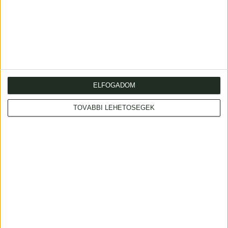
ELFOGADOM
TOVÁBBI LEHETŐSÉGEK
Bertuch, F(riedrich) J(ustin)
Természethistóriai képeskönyv az ifjuság
hasznára és gyönyörködtetésére... Új kiadás,
deák és magyar leírással megbővítve... Első
darab.
1805 Bétsben (Pichler Antal betűivel)
Starting price: HUF 15 000