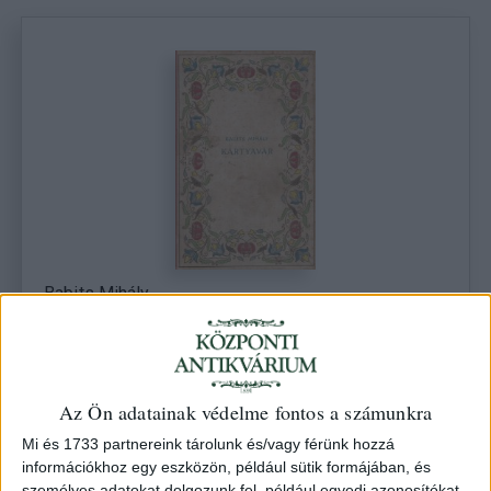
Babits Mihály
Kártyavár. Egy város regénye.
Bp. (Athenaeum)
Starting price: HUF 5 000
Hammer price: HUF 5 000
Az Ön adatainak védelme fontos a számunkra
Mi és 1733 partnereink tárolunk és/vagy férünk hozzá
információkhoz egy eszközön, például sütik formájában, és
személyes adatokat dolgozunk fel, például egyedi azonosítókat