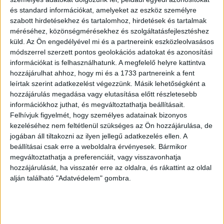
8
és standard információkat, amelyeket az eszköz személyre
szabott hirdetésekhez és tartalomhoz, hirdetések és tartalmak
méréséhez, közönségmérésekhez és szolgáltatásfejlesztéshez
küld.
Az Ön engedélyével mi és a partnereink eszközleolvasásos
módszerrel szerzett pontos geolokációs adatokat és azonosítási
információkat is felhasználhatunk. A megfelelő helyre kattintva
hozzájárulhat ahhoz, hogy mi és a 1733 partnereink a fent
leírtak szerint adatkezelést végezzünk. Másik lehetőségként a
hozzájárulás megadása vagy elutasítása előtt részletesebb
információkhoz juthat, és megváltoztathatja beállításait.
Felhívjuk figyelmét, hogy személyes adatainak bizonyos
kezeléséhez nem feltétlenül szükséges az Ön hozzájárulása, de
jogában áll tiltakozni az ilyen jellegű adatkezelés ellen. A
beállításai csak erre a weboldalra érvényesek. Bármikor
Bács-Bodrogh vármegye egyetemes
megváltoztathatja a preferenciáit, vagy visszavonhatja
monografiája. Hazánk ezredéves
hozzájárulását, ha visszatér erre az oldalra, és rákattint az oldal
fennállásának ünnepe alkalmából kiadta
alján található "Adatvédelem" gombra.
Bács-Bodrogh vármegye közönsége. I-II.
kötet.
1896 Zombor (Bittermann N. és Fia ny)