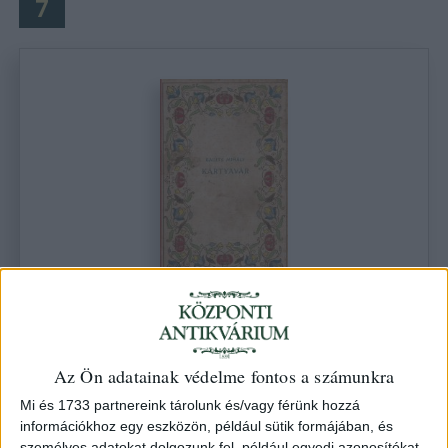
7
Babits Mihály
Kártyavár. Egy város regénye.
Bp. (Athenaeum)
Az Ön adatainak védelme fontos a számunkra
Kikiáltási ár: 5 000 Ft
Leütési ár: 5 000 Ft
Mi és 1733 partnereink tárolunk és/vagy férünk hozzá
információkhoz egy eszközön, például sütik formájában, és
személyes adatokat dolgozunk fel, például egyedi azonosítókat