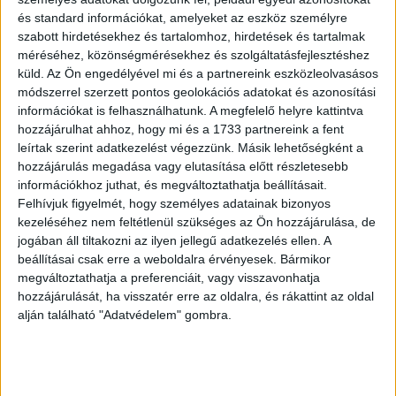
és standard információkat, amelyeket az eszköz személyre
szabott hirdetésekhez és tartalomhoz, hirdetések és tartalmak
8
méréséhez, közönségmérésekhez és szolgáltatásfejlesztéshez
küld.
Az Ön engedélyével mi és a partnereink eszközleolvasásos
módszerrel szerzett pontos geolokációs adatokat és azonosítási
információkat is felhasználhatunk. A megfelelő helyre kattintva
hozzájárulhat ahhoz, hogy mi és a 1733 partnereink a fent
leírtak szerint adatkezelést végezzünk. Másik lehetőségként a
hozzájárulás megadása vagy elutasítása előtt részletesebb
információkhoz juthat, és megváltoztathatja beállításait.
Felhívjuk figyelmét, hogy személyes adatainak bizonyos
kezeléséhez nem feltétlenül szükséges az Ön hozzájárulása, de
jogában áll tiltakozni az ilyen jellegű adatkezelés ellen. A
beállításai csak erre a weboldalra érvényesek. Bármikor
megváltoztathatja a preferenciáit, vagy visszavonhatja
hozzájárulását, ha visszatér erre az oldalra, és rákattint az oldal
Bács-Bodrogh vármegye egyetemes
alján található "Adatvédelem" gombra.
monografiája. Hazánk ezredéves
fennállásának ünnepe alkalmából kiadta
Bács-Bodrogh vármegye közönsége. I-II.
kötet.