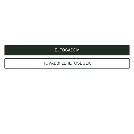
17
ELFOGADOM
TOVÁBBI LEHETŐSÉGEK
Bertuch, F(riedrich) J(ustin)
Természethistóriai képeskönyv az ifjuság
hasznára és gyönyörködtetésére... Új kiadás,
deák és magyar leírással megbővítve... Első
darab.
1805 Bétsben (Pichler Antal betűivel)