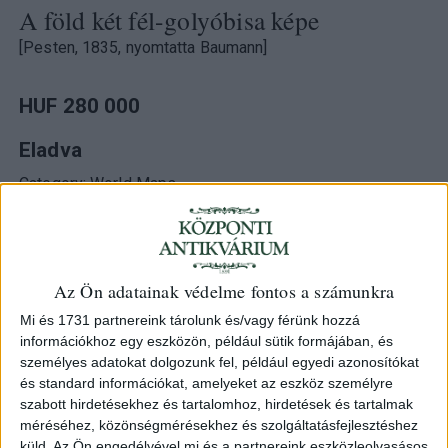
A föld két fél-golyóbisa képe
[Pesten, 1835, nyomtatta Baumann]
HUF 280 000
Eladva
Category:
World Maps
ID
104323
Az Ön adatainak védelme fontos a számunkra
Mi és 1731 partnereink tárolunk és/vagy férünk hozzá
Határszínezett rézmetszet.
információkhoz egy eszközön, például sütik formájában, és
személyes adatokat dolgozunk fel, például egyedi azonosítókat
Megjelent: "Európa Magyar Atlasa a’ legújabb politikai,
és standard információkat, amelyeket az eszköz személyre
geographiai és statistikai hiteles adatok szerint . . .
szabott hirdetésekhez és tartalomhoz, hirdetések és tartalmak
méréséhez, közönségmérésekhez és szolgáltatásfejlesztéshez
nemzeti magyar nyelven XXI. Táblában legelőször kiadta
küld.
Az Ön engedélyével mi és a partnereink eszközleolvasásos