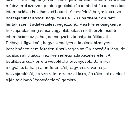
és rézbe véste Karacs Ferentz Pesten, nyomtatta
módszerrel szerzett pontos geolokációs adatokat és azonosítási
Baumann." Jelezve jobbra lent: Karacs Ferentz a kiadó és
információkat is felhasználhatunk. A megfelelő helyre kattintva
metsző 1835.
hozzájárulhat ahhoz, hogy mi és a 1731 partnereink a fent
leírtak szerint adatkezelést végezzünk. Másik lehetőségként a
Tételünk ennek az első darabja és első megjelenése.
hozzájárulás megadása vagy elutasítása előtt részletesebb
információkhoz juthat, és megváltoztathatja beállításait.
A későbbi lenyomatok lapjain az ajánlás és a ,,Karacs
Felhívjuk figyelmét, hogy személyes adatainak bizonyos
Ferentz a’ Kiadó és metsző” szöveg az évszámmal
kezeléséhez nem feltétlenül szükséges az Ön hozzájárulása, de
együtt elmaradt. Helyette némely lapon új szöveg áll:
jogában áll tiltakozni az ilyen jellegű adatkezelés ellen. A
Baumann nyomtatta Pesten, nyomt. Baumann Pesten.
beállításai csak erre a weboldalra érvényesek. Bármikor
megváltoztathatja a preferenciáit, vagy visszavonhatja
Karacs Ferenc (1770-1838) korának kiváló
hozzájárulását, ha visszatér erre az oldalra, és rákattint az oldal
térképmetszője volt, aki több mint 100 térkép
alján található "Adatvédelem" gombra.
készítésében, elsősorban, mint metsző, de jó pár mű
esetében, mint szerkesztő és kiadó vett részt. Karacs
főművének mondható, nagyméretű lapokból álló, bekötött
formában kiadott atlasz, lapjain alul ajánlások szövegével.
Pédányunk gróf Reviczky Ádámnak ajánlva.
Térkép mérete: 34,5×54 cm. Paszpartu mérete: 49×68 cm.