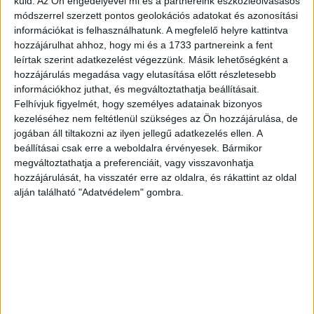
küld.
Az Ön engedélyével mi és a partnereink eszközleolvasásos
Baumann." Jelezve jobbra lent: Karacs Ferentz a kiadó és
módszerrel szerzett pontos geolokációs adatokat és azonosítási
metsző 1835.
információkat is felhasználhatunk. A megfelelő helyre kattintva
hozzájárulhat ahhoz, hogy mi és a 1733 partnereink a fent
Tételünk ennek az első darabja és első megjelenése.
leírtak szerint adatkezelést végezzünk. Másik lehetőségként a
A későbbi lenyomatok lapjain az ajánlás és a ,,Karacs
hozzájárulás megadása vagy elutasítása előtt részletesebb
információkhoz juthat, és megváltoztathatja beállításait.
Ferentz a’ Kiadó és metsző” szöveg az évszámmal
Felhívjuk figyelmét, hogy személyes adatainak bizonyos
együtt elmaradt. Helyette némely lapon új szöveg áll:
kezeléséhez nem feltétlenül szükséges az Ön hozzájárulása, de
Baumann nyomtatta Pesten, nyomt. Baumann Pesten.
jogában áll tiltakozni az ilyen jellegű adatkezelés ellen. A
beállításai csak erre a weboldalra érvényesek. Bármikor
Karacs Ferenc (1770-1838) korának kiváló
megváltoztathatja a preferenciáit, vagy visszavonhatja
térképmetszője volt, aki több mint 100 térkép
hozzájárulását, ha visszatér erre az oldalra, és rákattint az oldal
készítésében, elsősorban, mint metsző, de jó pár mű
alján található "Adatvédelem" gombra.
esetében, mint szerkesztő és kiadó vett részt. Karacs
főművének mondható, nagyméretű lapokból álló, bekötött
formában kiadott atlasz, lapjain alul ajánlások szövegével.
Pédányunk gróf Reviczky Ádámnak ajánlva.
Térkép mérete: 34,5×54 cm. Paszpartu mérete: 49×68 cm.
Kiváló állapotban.