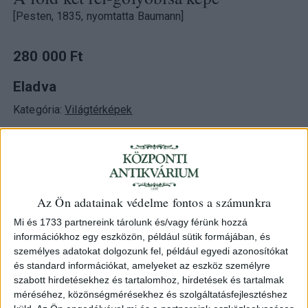
[Pesten, 1835, nyomtatta Baumann]
280 000 Ft
Eladva
Kategória:
Világtérképek
Azonosító
104323
Az Ön adatainak védelme fontos a számunkra
Határszínezett rézmetszet.
Mi és 1733 partnereink tárolunk és/vagy férünk hozzá
információkhoz egy eszközön, például sütik formájában, és
Megjelent: "Európa Magyar Atlasa a’ legújabb politikai,
személyes adatokat dolgozunk fel, például egyedi azonosítókat
geographiai és statistikai hiteles adatok szerint . . .
és standard információkat, amelyeket az eszköz személyre
nemzeti magyar nyelven XXI. Táblában legelőször kiadta
szabott hirdetésekhez és tartalomhoz, hirdetések és tartalmak
és rézbe véste Karacs Ferentz Pesten, nyomtatta
méréséhez, közönségmérésekhez és szolgáltatásfejlesztéshez