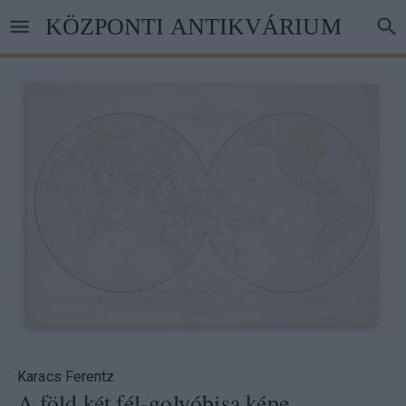
Ugrás
KÖZPONTI ANTIKVÁRIUM
a
tartalomra
Karacs Ferentz
A föld két fél-golyóbisa képe