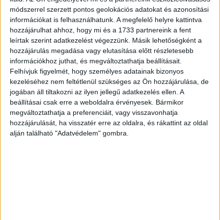
kiadása Leidenben 1624-ben. A Földközi-tenger, az Arab
módszerrel szerzett pontos geolokációs adatokat és azonosítási
félsziget és Madagaszkár is láthatók.
információkat is felhasználhatunk. A megfelelő helyre kattintva
hozzájárulhat ahhoz, hogy mi és a 1733 partnereink a fent
Philipp Clüver (1580–1622) német humanista, a történeti
leírtak szerint adatkezelést végezzünk. Másik lehetőségként a
földrajz egyik megalapítója, Danzigból származott.
hozzájárulás megadása vagy elutasítása előtt részletesebb
Főműve egész Európában ismert, még a XVIII.
információkhoz juthat, és megváltoztathatja beállításait.
században is újranyomott Introductio in universam
Felhívjuk figyelmét, hogy személyes adatainak bizonyos
geographiam („Bevezetés a földrajzba”) című kézikönyv,
kezeléséhez nem feltétlenül szükséges az Ön hozzájárulása, de
amely számos térképet is tartalmazott. Az „Introductio”-t
jogában áll tiltakozni az ilyen jellegű adatkezelés ellen. A
beállításai csak erre a weboldalra érvényesek. Bármikor
1624 és 1729 között legalább 17 alkalommal adták ki.
megváltoztathatja a preferenciáit, vagy visszavonhatja
Kissé foltos paszpartuban. Metszet mérete: 26×21 cm.
hozzájárulását, ha visszatér erre az oldalra, és rákattint az oldal
alján található "Adatvédelem" gombra.
A hand-colored copper engraving map of Africa.
Published in: Philipp Clüver: Introductionis in universam
geographiam, tam veterem quam novam libri VI. The first
edition appeared in Leiden in 1624. The map depicts not
only the African continent, but also parts of the
Mediterranean Sea, the Arabian Peninsula, and