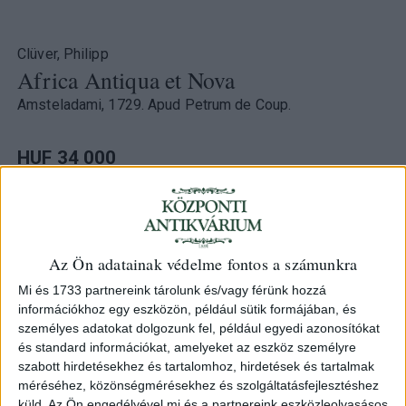
Clüver, Philipp
Africa Antiqua et Nova
Amsteladami, 1729. Apud Petrum de Coup.
HUF 34 000
Category:
Maps, views
,
Africa
ID
105574
Az Ön adatainak védelme fontos a számunkra
Mi és 1733 partnereink tárolunk és/vagy férünk hozzá
információkhoz egy eszközön, például sütik formájában, és
Afrika színezett rézmetszete.
személyes adatokat dolgozunk fel, például egyedi azonosítókat
és standard információkat, amelyeket az eszköz személyre
Megjelent:
Philippi Cluveri Introductionis in universam
szabott hirdetésekhez és tartalomhoz, hirdetések és tartalmak
méréséhez, közönségmérésekhez és szolgáltatásfejlesztéshez
geographiam, tam veterem quam novam libri VI.
Első
küld.
Az Ön engedélyével mi és a partnereink eszközleolvasásos