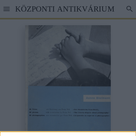
Ugrás
KÖZPONTI ANTIKVÁRIUM
a
tartalomra