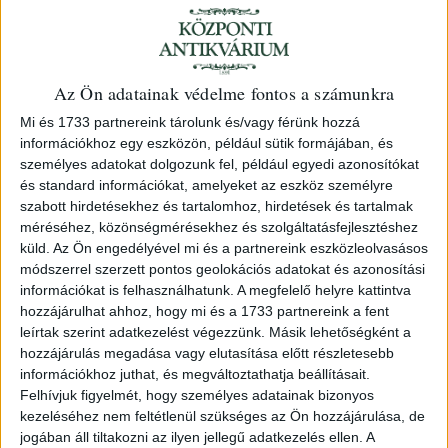
Biermann, Aenne
Az Ön adatainak védelme fontos a számunkra
60 Fotos -- 60 photos -- 60
Mi és 1733 partnereink tárolunk és/vagy férünk hozzá
photograpies. Ed. by Franz Roh.
információkhoz egy eszközön, például sütik formájában, és
személyes adatokat dolgozunk fel, például egyedi azonosítókat
Berlin Klinkhardt & Biermann
és standard információkat, amelyeket az eszköz személyre
szabott hirdetésekhez és tartalomhoz, hirdetések és tartalmak
123. árverés
/ 34.
méréséhez, közönségmérésekhez és szolgáltatásfejlesztéshez
küld.
Az Ön engedélyével mi és a partnereink eszközleolvasásos
módszerrel szerzett pontos geolokációs adatokat és azonosítási
Kikiáltási ár:
40 000 Ft
információkat is felhasználhatunk. A megfelelő helyre kattintva
Leütési ár:
42 000 Ft
hozzájárulhat ahhoz, hogy mi és a 1733 partnereink a fent
leírtak szerint adatkezelést végezzünk. Másik lehetőségként a
Azonosító
hozzájárulás megadása vagy elutasítása előtt részletesebb
81469
információkhoz juthat, és megváltoztathatja beállításait.
Felhívjuk figyelmét, hogy személyes adatainak bizonyos
kezeléséhez nem feltétlenül szükséges az Ön hozzájárulása, de
11+(65)p. Egészoldalas fényképekkel.
jogában áll tiltakozni az ilyen jellegű adatkezelés ellen. A