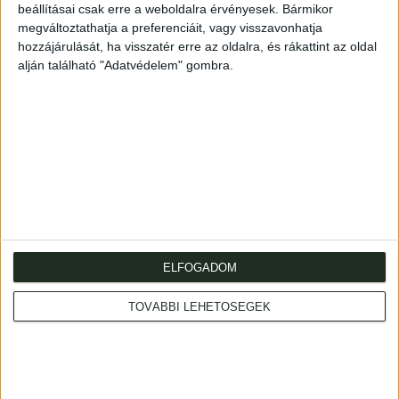
Illusztrált, kiadói papírborítóban. Az első borítón apró
beállításai csak erre a weboldalra érvényesek. Bármikor
sérülésekkel. Illustrated original paper. Minor defects on
megváltoztathatja a preferenciáit, vagy visszavonhatja
hozzájárulását, ha visszatér erre az oldalra, és rákattint az oldal
the front cover.
alján található "Adatvédelem" gombra.
Cím
: 1053 Budapest., Múzeum krt. 13-15.
ELFOGADOM
Telefon
: +36 1 317 3514
TOVÁBBI LEHETŐSÉGEK
Nyitva
: hétköznap 10-18h, szombat 10-14h
Email
: eladas@kozpontiantikvarium.hu