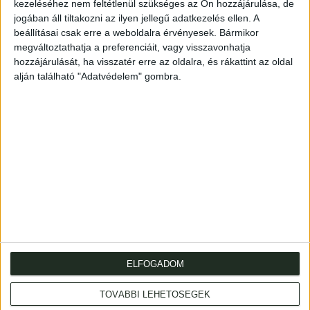
kezeléséhez nem feltétlenül szükséges az Ön hozzájárulása, de
Text in original cloth. Maps in worn half cloth. Spine
jogában áll tiltakozni az ilyen jellegű adatkezelés ellen. A
damaged.
beállításai csak erre a weboldalra érvényesek. Bármikor
(8)+606+(1)p.+33t. (kihajt.); IX kihajt. térk. Lapszámozáson
megváltoztathatja a preferenciáit, vagy visszavonhatja
belül számos egészoldalas táblával és szövegközti
hozzájárulását, ha visszatér erre az oldalra, és rákattint az oldal
illusztrációkkal. A kötet végéről hiányzik 6 levél
alján található "Adatvédelem" gombra.
(hirdetések).
A szövegkötet kiadói vászonkötésben, a mellékletek
viseltes, sérült gerincű félvászon-kötésbe helyezve.
ELFOGADOM
Cím
: 1053 Budapest., Múzeum krt. 13-15.
TOVÁBBI LEHETŐSÉGEK
Telefon
: +36 1 317 3514