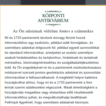
Budapest műszaki útmutatója. Kiadta:
A Magyar Mérnök- és Építész-Egylet.
Az Ön adatainak védelme fontos a számunkra
Szerk.: Edvi Illés Aladár.
Mi és 1733 partnereink tárolunk és/vagy férünk hozzá
1896 Bp. Pátria
információkhoz egy eszközön, például sütik formájában, és
személyes adatokat dolgozunk fel, például egyedi azonosítókat
és standard információkat, amelyeket az eszköz személyre
134. árverés
/ 25.
szabott hirdetésekhez és tartalomhoz, hirdetések és tartalmak
méréséhez, közönségmérésekhez és szolgáltatásfejlesztéshez
Kikiáltási ár:
12 000 Ft
küld.
Az Ön engedélyével mi és a partnereink eszközleolvasásos
Leütési ár:
12 000 Ft
módszerrel szerzett pontos geolokációs adatokat és azonosítási
információkat is felhasználhatunk. A megfelelő helyre kattintva
Azonosító
hozzájárulhat ahhoz, hogy mi és a 1733 partnereink a fent
92820
leírtak szerint adatkezelést végezzünk. Másik lehetőségként a
hozzájárulás megadása vagy elutasítása előtt részletesebb
információkhoz juthat, és megváltoztathatja beállításait.
Felhívjuk figyelmét, hogy személyes adatainak bizonyos