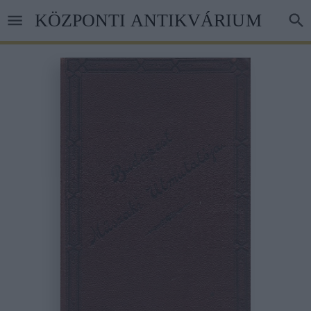
Ugrás
KÖZPONTI ANTIKVÁRIUM
a
tartalomra