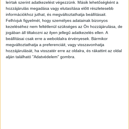
Kikiáltási ár:
30 000 Ft
leírtak szerint adatkezelést végezzünk. Másik lehetőségként a
hozzájárulás megadása vagy elutasítása előtt részletesebb
Azonosító
információkhoz juthat, és megváltoztathatja beállításait.
99489
Felhívjuk figyelmét, hogy személyes adatainak bizonyos
kezeléséhez nem feltétlenül szükséges az Ön hozzájárulása, de
jogában áll tiltakozni az ilyen jellegű adatkezelés ellen. A
beállításai csak erre a weboldalra érvényesek. Bármikor
megváltoztathatja a preferenciáit, vagy visszavonhatja
A negyedik kötetben az előszó írója és a darab kiadója,
hozzájárulását, ha visszatér erre az oldalra, és rákattint az oldal
Dr. Lindenberger János Rugonfalvi Kiss István
alján található "Adatvédelem" gombra.
történésznek szóló ajánló sorai olvashatók.
Worn, contemporary half cloth. Last in original paper. Two
spines damaged.
X+473+(1)p.+2 kihajt. mell.; (4)+540p.+2 kihajt. mell.;
(4)+536p.+XXXIVt. (3 kihajt., 1 színes)+1 színes, kihajt.
térk.; 489p.+1t. Példányunkból hiányzik a második kötet
egyik melléklete, valamint a harmadik kötet kihajtható
térképe.
Az első három kötet erősen kopott, korabeli félvászon-
kötésben, az utolsó darab kiadói papírborítóban. Két kötet