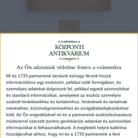
Az Ön adatainak védelme fontos a számunkra
Bunyitay Vincze
Mi és 1733 partnereink tárolunk és/vagy férünk hozzá
A Váradi püspökség története
információkhoz egy eszközön, például sütik formájában, és
alapitásától a jelenkorig. I-IV. kötet.
személyes adatokat dolgozunk fel, például egyedi azonosítókat
és standard információkat, amelyeket az eszköz személyre
Nagyvárad -- Debrecen (Franklin-Társulat ny. -- Kapisztrán
szabott hirdetésekhez és tartalomhoz, hirdetések és tartalmak
ny.)
méréséhez, közönségmérésekhez és szolgáltatásfejlesztéshez
küld.
Az Ön engedélyével mi és a partnereink eszközleolvasásos
módszerrel szerzett pontos geolokációs adatokat és azonosítási
151. árverés
/ 29.
információkat is felhasználhatunk. A megfelelő helyre kattintva
hozzájárulhat ahhoz, hogy mi és a 1733 partnereink a fent