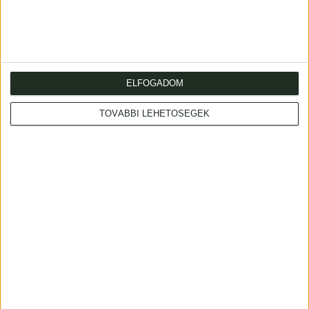
gerince sérült.
ELFOGADOM
TOVÁBBI LEHETŐSÉGEK
Cím
: 1053 Budapest., Múzeum krt. 13-15.
Telefon
: +36 1 317 3514
Nyitva
: hétköznap 10-18h, szombat 10-14h
Email
: eladas@kozpontiantikvarium.hu
Facebook
MAE
Axioart.com
Invaluable.com
ILAB
|