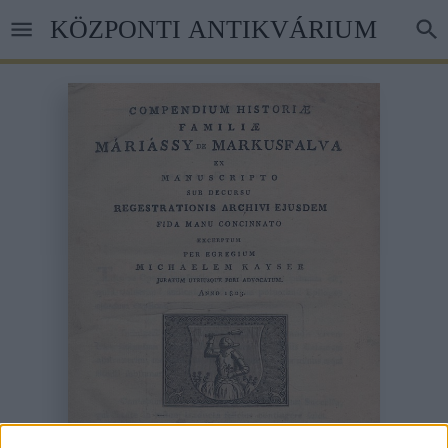
Ugrás
KÖZPONTI ANTIKVÁRIUM
a
tartalomra