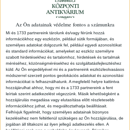
Kayser, Michael
Az Ön adatainak védelme fontos a számunkra
Compendium historiae familiae
Mi és 1733 partnereink tárolunk és/vagy férünk hozzá
Máriássy de Markusfalva...
információkhoz egy eszközön, például sütik formájában, és
személyes adatokat dolgozunk fel, például egyedi azonosítókat
1803 Posonii Typis Simonis Petri Weber
és standard információkat, amelyeket az eszköz személyre
szabott hirdetésekhez és tartalomhoz, hirdetések és tartalmak
151. árverés
/ 41.
méréséhez, közönségmérésekhez és szolgáltatásfejlesztéshez
küld.
Az Ön engedélyével mi és a partnereink eszközleolvasásos
módszerrel szerzett pontos geolokációs adatokat és azonosítási
Kikiáltási ár:
10 000 Ft
információkat is felhasználhatunk. A megfelelő helyre kattintva
hozzájárulhat ahhoz, hogy mi és a 1733 partnereink a fent
Azonosító
leírtak szerint adatkezelést végezzünk. Másik lehetőségként a
99070
hozzájárulás megadása vagy elutasítása előtt részletesebb
információkhoz juthat, és megváltoztathatja beállításait.
Felhívjuk figyelmét, hogy személyes adatainak bizonyos
kezeléséhez nem feltétlenül szükséges az Ön hozzájárulása, de
Contemporary paper.
jogában áll tiltakozni az ilyen jellegű adatkezelés ellen. A