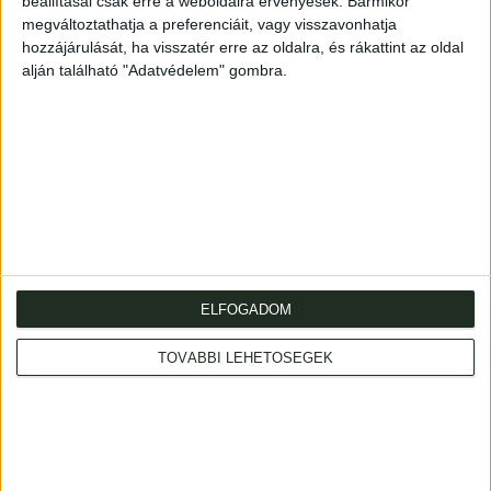
beállításai csak erre a weboldalra érvényesek. Bármikor
44p.
megváltoztathatja a preferenciáit, vagy visszavonhatja
Korabeli papírborítóban.
hozzájárulását, ha visszatér erre az oldalra, és rákattint az oldal
alján található "Adatvédelem" gombra.
Cím
: 1053 Budapest., Múzeum krt. 13-15.
ELFOGADOM
Telefon
: +36 1 317 3514
Nyitva
: hétköznap 10-18h, szombat 10-14h
TOVÁBBI LEHETŐSÉGEK
Email
: eladas@kozpontiantikvarium.hu
Facebook
MAE
Axioart.com
Invaluable.com
ILAB
|