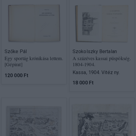
Szőke Pál
Szokolszky Bertalan
Egy sportág krónikása lettem.
A százéves kassai püspökség.
[Gépirat]
1804-1904.
Kassa, 1904. Vitéz ny.
120 000 Ft
18 000 Ft