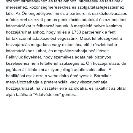
szabott hirdetésekhez és tartalomhoz, hirdetések és tartalmak
méréséhez, közönségmérésekhez és szolgáltatásfejlesztéshez
küld.
Az Ön engedélyével mi és a partnereink eszközleolvasásos
módszerrel szerzett pontos geolokációs adatokat és azonosítási
információkat is felhasználhatunk. A megfelelő helyre kattintva
Szolnok látképe
Szombathely látképe
hozzájárulhat ahhoz, hogy mi és a 1733 partnereink a fent
Lasor à Varea, Alphonsus –
Rohbock, Ludwig –
leírtak szerint adatkezelést végezzünk. Másik lehetőségként a
Zolnok
Steinamanger
hozzájárulás megadása vagy elutasítása előtt részletesebb
Patavii, Ex Typographia
információkhoz juthat, és megváltoztathatja beállításait.
Darmstadt, 1856, Druck &
olim Frambotti
Felhívjuk figyelmét, hogy személyes adatainak bizonyos
Verlag von Gustav Georg
kezeléséhez nem feltétlenül szükséges az Ön hozzájárulása, de
30 000 Ft
Lange
jogában áll tiltakozni az ilyen jellegű adatkezelés ellen. A
beállításai csak erre a weboldalra érvényesek. Bármikor
50 000 Ft
megváltoztathatja a preferenciáit, vagy visszavonhatja
hozzájárulását, ha visszatér erre az oldalra, és rákattint az oldal
alján található "Adatvédelem" gombra.