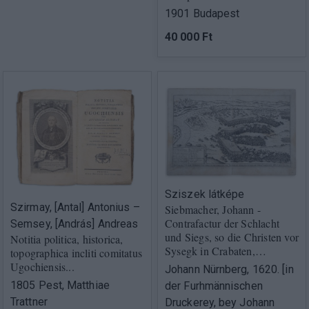
1901 Budapest
40 000 Ft
Sziszek látképe
Szirmay, [Antal] Antonius –
Siebmacher, Johann -
Contrafactur der Schlacht
Semsey, [András] Andreas
und Siegs, so die Christen vor
Notitia politica, historica,
Sysegk in Crabaten,…
topographica incliti comitatus
Ugochiensis...
Johann Nürnberg, 1620. [in
1805 Pest, Matthiae
der Furhmännischen
Trattner
Druckerey, bey Johann