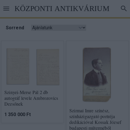
Ugrás
KÖZPONTI ANTIKVÁRIUM
a
tartalomra
Sorrend
Szinyei-Merse Pál 2 db
autográf levele Ambrozovics
Dezsőnek
Szirmai Imre színész,
1 350 000 Ft
színházigazgató portréja
dedikációval Kossak József
budapesti műterméből