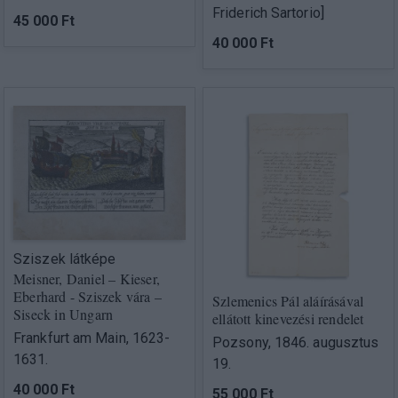
Friderich Sartorio]
45 000 Ft
40 000 Ft
Sziszek látképe
Meisner, Daniel – Kieser,
Eberhard - Sziszek vára –
Szlemenics Pál aláírásával
Siseck in Ungarn
ellátott kinevezési rendelet
Frankfurt am Main, 1623-
Pozsony, 1846. augusztus
1631.
19.
40 000 Ft
55 000 Ft