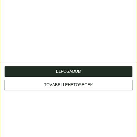
Genève, 1830, chez Briquet
et DuBois
120 000 Ft
ELFOGADOM
TOVÁBBI LEHETŐSÉGEK
Tábori Kornél
A vendéglátás irodalma.
Gasztronómiai,
Tábori Kornél
idegenfogalmi értékek a
Bűvészkönyv. Szerkesztette -
bibliográfiában.
-.
Budapest, 1942, Bp.
Budapest, 1925, Singer és