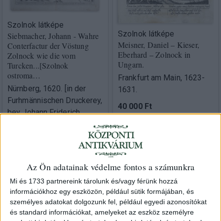
Szolnok látképe
Szolnok látképe
Siebmacher, Johann - Wahre
Meisner, Daniel – Kieser,
Conterfactur der Vöstung
Eberhard – Zolnock in
Zolnock wie die vom
Ungarn.
Turcken...[Szolnok
ostroma…
Frankfurt am Main, 1623-
Nürnberg, 1620. [in der
1631.
Furhmännischen Druckerey,
40 000 Ft
bey Johann Friderich
Sartorio]
Eladva
45 000 Ft
Eladva
Az Ön adatainak védelme fontos a számunkra
Mi és 1733 partnereink tárolunk és/vagy férünk hozzá
információkhoz egy eszközön, például sütik formájában, és
személyes adatokat dolgozunk fel, például egyedi azonosítókat
és standard információkat, amelyeket az eszköz személyre