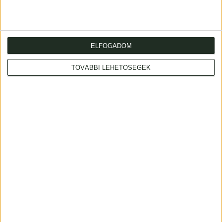
ELFOGADOM
TOVÁBBI LEHETŐSÉGEK
Cím
: 1053 Budapest., Múzeum krt. 13-15.
Telefon
: +36 1 317 3514
Nyitva
: hétköznap 10-18h, szombat 10-14h
Email
: eladas@kozpontiantikvarium.hu
Facebook
MAE
Axioart.com
Invaluable.com
ILAB
|
Adatvédelmi szabályzat
AML-nyilatkozat