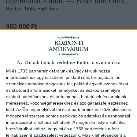
rajzolatban ~ által. — Pesth und Ofen...
Pesten, 1845. Hartleben
950 000 Ft
Félretéve
Kategória:
Illusztrált könyvek
,
Helytörténet
,
Budapest
Az Ön adatainak védelme fontos a számunkra
Azonosító
102697
Mi és 1733 partnereink tárolunk és/vagy férünk hozzá
információkhoz egy eszközön, például sütik formájában, és
személyes adatokat dolgozunk fel, például egyedi azonosítókat
és standard információkat, amelyeket az eszköz személyre
szabott hirdetésekhez és tartalomhoz, hirdetések és tartalmak
Buda-Pest. Előadva 32 eredetí rajzolatban ~ által. —
méréséhez, közönségmérésekhez és szolgáltatásfejlesztéshez
Pesth und Ofen... Pesten, 1845. Hartleben. 67 + [2]p. +
küld.
Az Ön engedélyével mi és a partnereink eszközleolvasásos
34t. (díszcímlap + ajánlás + 32 látkép) Jakob Alt és
módszerrel szerzett pontos geolokációs adatokat és azonosítási
Rudolf von Alt munkái nagy hatással voltak a magyar
információkat is felhasználhatunk. A megfelelő helyre kattintva
városábrázolás alakulására. Különösen a fiú, Rudolf
hozzájárulhat ahhoz, hogy mi és a 1733 partnereink a fent
részletes, pontos rajzai, festői hatású városképei
leírtak szerint adatkezelést végezzünk. Másik lehetőségként a