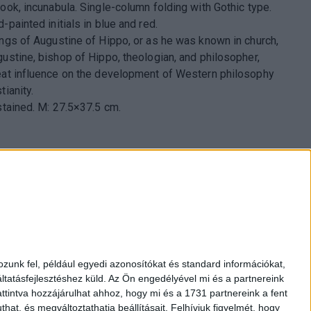
book, incunabula. Single-column folding with Gothic type.
-painted initials in blue and red.
ings of Augustine of Hippo, or as he was known in church,
gustine, bishop of Hippo, theologian, and philosopher,
eat influence on the development of Western philosophy
tianity.
 stained. M: 27.5×37.5 cm.
pest., Múzeum krt. 13-15.
1 317 3514
zunk fel, például egyedi azonosítókat és standard információkat,
nap 10-18h, szombat 10-14h
tatásfejlesztéshez küld.
Az Ön engedélyével mi és a partnereink
kozpontiantikvarium.hu
ttintva hozzájárulhat ahhoz, hogy mi és a 1731 partnereink a fent
hat, és megváltoztathatja beállításait.
Felhívjuk figyelmét, hogy