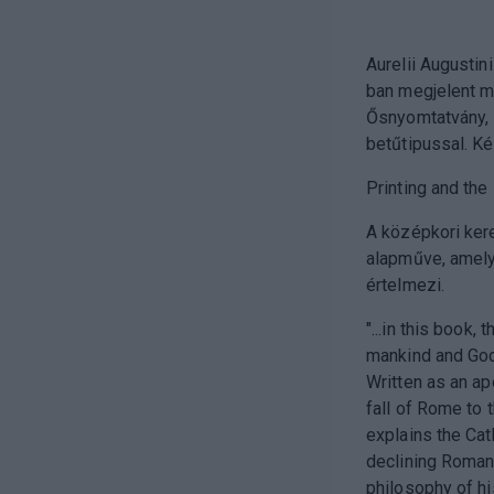
Aurelii Augustini 
ban megjelent 
Ősnyomtatvány, 
betűtipussal. Ké
Printing and the
A középkori ker
alapműve, amely
értelmezi.
"...in this book,
mankind and God'
Written as an ap
fall of Rome to 
explains the Cat
declining Roman 
philosophy of his