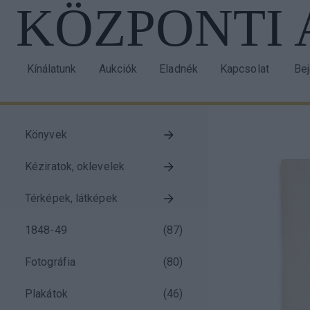
KÖZPONTI
Ugrás
a
tartalomra
Kínálatunk
Aukciók
Eladnék
Kapcsolat
Be
Main
Us
navigation
acc
me
Könyvek
Taxonomy
Kéziratok, oklevelek
menu
block
Térképek, látképek
1848-49
(
87
)
Fotográfia
(
80
)
Plakátok
(
46
)