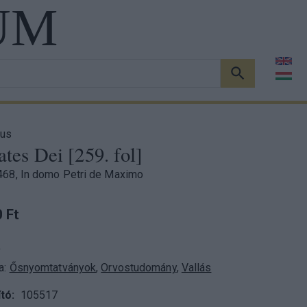
UM
KERESÉS
nus
ates Dei [259. fol]
468, In domo Petri de Maximo
 Ft
a
a:
Ősnyomtatványok
,
Orvostudomány
,
Vallás
tó
105517