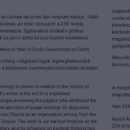
tulajdon
de ciuitate dei primi libri incipiunt rubrice...1468-
csoda ut
művének,
Az Isten Városáról
a 259. levele.
következ
incunabula. Egyhasábos tördelés gótikus
kérdésér
k és piros színű kézzel festett iniciálékkal.
magyará
gyógyulá
 Mind of Man: 9 (God's Government on Earth)
Második 
esztény világnézet egyik legmeghatározóbb
beszerez
 a történelem eseményeit üdvtörténeti távlatból
 theology is shown in relation to the history of
A margón
s action in the world is explained.
állapotb
ologia answering the pagans who attributed the
Hain 204
the abolition of pagan worship. St. Augustine
holic Church as an organization arising from the
Aurelii A
Empire. The work is our earliest treatise on the
259 of hi
tory, and its influence on political thinking has