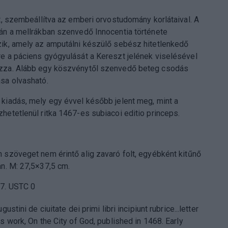
ít, szembeállítva az emberi orvostudomány korlátaival. A
án a mellrákban szenvedő Innocentia története
ik, amely az amputálni készülő sebész hitetlenkedő
e a páciens gyógyulását a Kereszt jelének viselésével
zza. Alább egy köszvénytől szenvedő beteg csodás
sa olvasható.
kiadás, mely egy évvel később jelent meg, mint a
hetetlenül ritka 1467-es subiacoi editio princeps.
 szöveget nem érintő alig zavaró folt, egyébként kitűnő
an. M: 27,5×37,5 cm.
7. USTC 0
ugustini de ciuitate dei primi libri incipiunt rubrice...letter
s work, On the City of God, published in 1468. Early