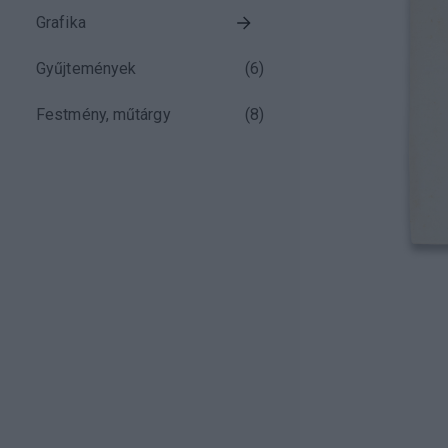
Grafika
Gyűjtemények
(
6
)
Festmény, műtárgy
(
8
)