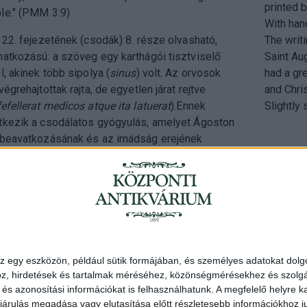
printed 
le." (PMM 3:9)
With hand
 22. fejezetének (csodák) 8. része olvasható,
The writ
natkozású: a szöveg egy karthágói tisztviselő
Saint Au
l, akinek több sipolya (
sinus
) volt. Az orvosok
had a gr
égrehajtottak rajta, de egyetlen járat rejtve
and Chris
fefellerat medicos atque ita latuerat
).Ennek
Slightly
tkezik a csodálatos gyógyulás, amelyet Ágoston
 beavatkozásának és az imádság erejének
Cím
: 1053 Buda
Telefon
: +36 
z egy eszközön, például sütik formájában, és személyes adatokat dolgo
Nyitva
: hétköz
z, hirdetések és tartalmak méréséhez, közönségmérésekhez és szolgál
Email
: eladas@
s azonosítási információkat is felhasználhatunk. A megfelelő helyre ka
árulás megadása vagy elutasítása előtt részletesebb információkhoz jut