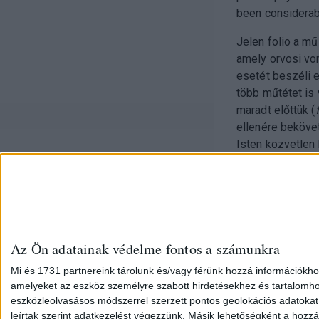
been considerab
Jelen folio a mű
amely orvosi vo
esetét beszéli e
több műtétet is v
maradt előttük (
ellenére beköve
Isten közvetlen
Az Ön adatainak védelme fontos a számunkra
Mi és 1731 partnereink tárolunk és/vagy férünk hozzá információkho
amelyeket az eszköz személyre szabott hirdetésekhez és tartalomho
eszközleolvasásos módszerrel szerzett pontos geolokációs adatokat é
leírtak szerint adatkezelést végezzünk. Másik lehetőségként a hozzáj