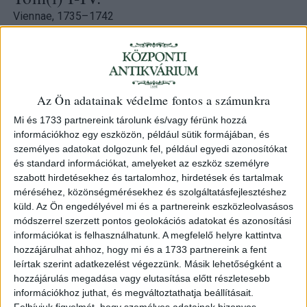
Viennae, 1735–1742
9 500 000 Ft
Kategória:
Illusztrált könyvek
,
Helytörténet
,
Történelem
Az Ön adatainak védelme fontos a számunkra
Azonosító
Mi és 1733 partnereink tárolunk és/vagy férünk hozzá
103589
információkhoz egy eszközön, például sütik formájában, és
személyes adatokat dolgozunk fel, például egyedi azonosítókat
és standard információkat, amelyeket az eszköz személyre
szabott hirdetésekhez és tartalomhoz, hirdetések és tartalmak
(Bél Mátyás) Bel, Matthias: Notitia Hungariae novae
méréséhez, közönségmérésekhez és szolgáltatásfejlesztéshez
historico geographica, divisa in partes quatuor... Tom(i) I-
küld.
Az Ön engedélyével mi és a partnereink eszközleolvasásos
IV.
módszerrel szerzett pontos geolokációs adatokat és azonosítási
információkat is felhasználhatunk. A megfelelő helyre kattintva
Viennae Austriae, 1735-1742. J. P. van Ghelen.
hozzájárulhat ahhoz, hogy mi és a 1733 partnereink a fent
leírtak szerint adatkezelést végezzünk. Másik lehetőségként a
I. 1t. rézm. (allegorikus címkép, Magyarországot ábrázoló
hozzájárulás megadása vagy elutasítása előtt részletesebb
nő­a­lakkal és térképpel) + [26, ebből 1 rézm.] + 696p. + 1
információkhoz juthat, és megváltoztathatja beállításait.
kihajt. rézm. t. (Pozsony, kétosztatú, belehelyezve) + 1