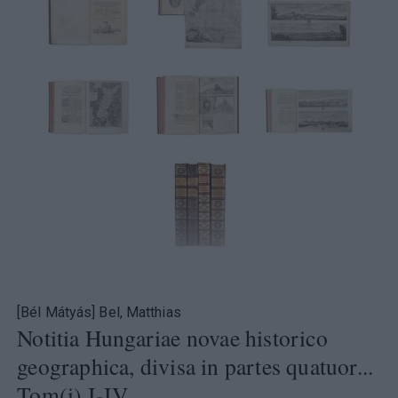
[Bél Mátyás] Bel, Matthias
Notitia Hungariae novae historico
geographica, divisa in partes quatuor...
Tom(i) I-IV.