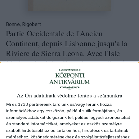
Bonne, Rigobert
Partie Occidentale de l'Ancien
Continent, depuis Lisbonne jusqu'a la
Riviere de Sierra Leona. Avec l'Isle
Madere, les Isles Canaries et celles du
C. Verd..
1780 Paris [Párizs]
Az Ön adatainak védelme fontos a számunkra
65 000 Ft
Mi és 1733 partnereink tárolunk és/vagy férünk hozzá
Kategória:
Afrika
információkhoz egy eszközön, például sütik formájában, és
személyes adatokat dolgozunk fel, például egyedi azonosítókat
Azonosító
és standard információkat, amelyeket az eszköz személyre
102788
szabott hirdetésekhez és tartalomhoz, hirdetések és tartalmak
méréséhez, közönségmérésekhez és szolgáltatásfejlesztéshez