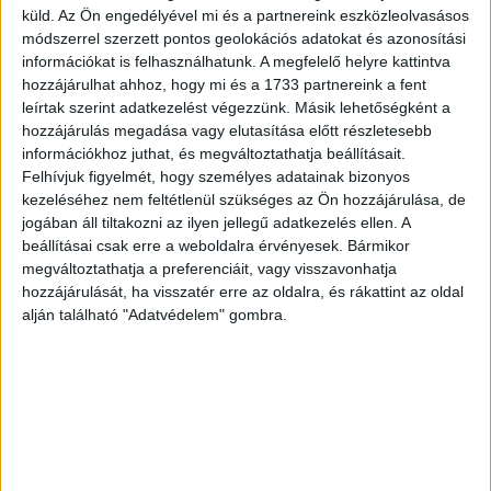
küld.
Az Ön engedélyével mi és a partnereink eszközleolvasásos
módszerrel szerzett pontos geolokációs adatokat és azonosítási
információkat is felhasználhatunk. A megfelelő helyre kattintva
Finom rézmetszetű térkép, amely Északnyugat-Afrika
hozzájárulhat ahhoz, hogy mi és a 1733 partnereink a fent
nyugati partvidékét, valamint a Madiera, a Kanári-szigetek
leírtak szerint adatkezelést végezzünk. Másik lehetőségként a
és a Zöld-foki szigetek szigetcsoportját ábrázolja.
hozzájárulás megadása vagy elutasítása előtt részletesebb
információkhoz juthat, és megváltoztathatja beállításait.
Először megjelent: Guillaume Raynal:
Atlas de Toutes les
Felhívjuk figyelmét, hogy személyes adatainak bizonyos
Parties.
1780.
kezeléséhez nem feltétlenül szükséges az Ön hozzájárulása, de
jogában áll tiltakozni az ilyen jellegű adatkezelés ellen. A
Méret/Size (margók nélkül/without margins): 32×21 cm
beállításai csak erre a weboldalra érvényesek. Bármikor
megváltoztathatja a preferenciáit, vagy visszavonhatja
Rigobert Bonne (1727-1795) a 18. század végének
hozzájárulását, ha visszatér erre az oldalra, és rákattint az oldal
legjelentősebb kartográfusai közé tartozott. 1773-ban
alján található "Adatvédelem" gombra.
Jacques Bellin-t követte Jacques Bellin francia királyi
térképészként a Dépôt de la Marine hidrográfusának
hivatalában.
Bal margón a térképet nem érintő javítás, verson a hajtás
mentén megerősítve.