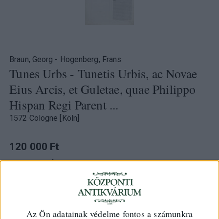
Braun, Georg - Hogenberg, Frans
Tunes Urbs - Tunetis Urbis, ac Novae
Eius Arcis, et Guletae, quae Philippo
Hispan Regi Parent ...
1572 Cologne [Köln]
120 000 Ft
Kategória:
Afrika
Azonosító
102772
Az Ön adatainak védelme fontos a számunkra