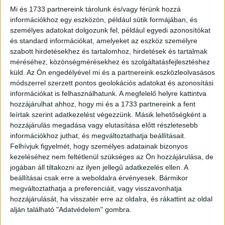
Mi és 1733 partnereink tárolunk és/vagy férünk hozzá
információkhoz egy eszközön, például sütik formájában, és
Tunisz látképe az 1574-es ostrom alatt, a verson a város
személyes adatokat dolgozunk fel, például egyedi azonosítókat
latin nyelvű leírásával.
és standard információkat, amelyeket az eszköz személyre
szabott hirdetésekhez és tartalomhoz, hirdetések és tartalmak
Megjelent: Braun G. - Hogenberg F.:
Civitates Orbis
méréséhez, közönségmérésekhez és szolgáltatásfejlesztéshez
Terrarum.
1572-1617.
küld.
Az Ön engedélyével mi és a partnereink eszközleolvasásos
módszerrel szerzett pontos geolokációs adatokat és azonosítási
Méret/size (margók nélkül/not including margins):
információkat is felhasználhatunk. A megfelelő helyre kattintva
39,5×52,7 cm
hozzájárulhat ahhoz, hogy mi és a 1733 partnereink a fent
leírtak szerint adatkezelést végezzünk. Másik lehetőségként a
Birdeye-view of the Tunis, during the Spanis' siege of
hozzájárulás megadása vagy elutasítása előtt részletesebb
1574.
információkhoz juthat, és megváltoztathatja beállításait.
Felhívjuk figyelmét, hogy személyes adatainak bizonyos
Latin description of the city on the verso.
kezeléséhez nem feltétlenül szükséges az Ön hozzájárulása, de
jogában áll tiltakozni az ilyen jellegű adatkezelés ellen. A
The
Civitates Orbis Terrarum
, also known as the "Braun &
beállításai csak erre a weboldalra érvényesek. Bármikor
Hogenberg", is an exceptional six-volume town atlas,
megváltoztathatja a preferenciáit, vagy visszavonhatja
widely regarded as the finest book of town views and
hozzájárulását, ha visszatér erre az oldalra, és rákattint az oldal
maps ever produced, featuring 363 engravings. Published
alján található "Adatvédelem" gombra.
in the final decades of the 16th century, it became one of