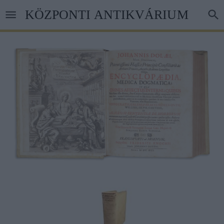
Ugrás
KÖZPONTI ANTIKVÁRIUM
a
tartalomra