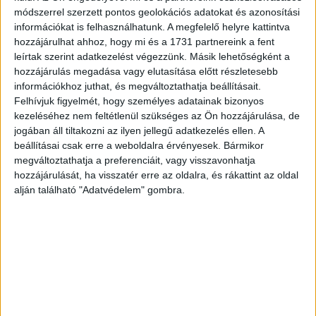
Dogmatica: In Qua Omnes Affecus Interni, a Quibus
módszerrel szerzett pontos geolokációs adatokat és azonosítási
Machina illa divina, sive Corpus humanum affligi
információkat is felhasználhatunk. A megfelelő helyre kattintva
unquam observatum fuit, juxta Celeberrimorum in
hozzájárulhat ahhoz, hogy mi és a 1731 partnereink a fent
Medicinâ Antistitum Principia plenariè pertractantur ….
leírtak szerint adatkezelést végezzünk. Másik lehetőségként a
hozzájárulás megadása vagy elutasítása előtt részletesebb
Johann Doläus (1651-1707) német orvos, Hessen-Kassel
információkhoz juthat, és megváltoztathatja beállításait.
tartománygrófjának személyi orvosa. Nagy lélegzetű
Felhívjuk figyelmét, hogy személyes adatainak bizonyos
munkája, mintegy az orvostudomány könyvtáraként, sorra
kezeléséhez nem feltétlenül szükséges az Ön hozzájárulása, de
veszi és összehasonlítja híres orvosok tanait, az ókortól
jogában áll tiltakozni az ilyen jellegű adatkezelés ellen. A
beállításai csak erre a weboldalra érvényesek. Bármikor
a saját koráig bezárólag.
megváltoztathatja a preferenciáit, vagy visszavonhatja
hozzájárulását, ha visszatér erre az oldalra, és rákattint az oldal
Korabeli pergamen kötés, a gerincen a cím kézírással.
alján található "Adatvédelem" gombra.
Foxingos.
1 rézm.t.+ [14] + 774, 456 + [48]p. (A harmadik rész után a
számozás újrakezdődik.)
USTC No. 2554977
Hozzá: Jean Manet Marseille-i orvos és bibliofil jegyzete
a szerzőről és a műről, valamint a kötet kézzel írt