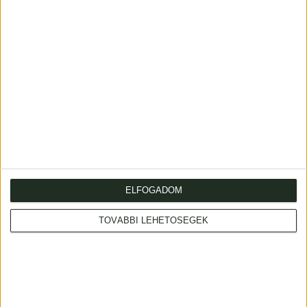
katalóguscédulája.
The monumental work by German physician Johann
Doläus (1651-1707) lists and compares the doctrines of
famous doctors from antiquity to his own time.
Contemporary vellum binding, with handwritten title to
spine. Foxing. From the collection of Jean Manet,
physicist of Marseille, with his handwritten catalogue
note
USTC No. 2554977
ELFOGADOM
TOVÁBBI LEHETŐSÉGEK