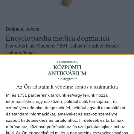
Dolaeus, Johann
Encyclopaedia medica dogmatica
Francofurti ad Moenum, 1691. Johann Friedrich Knoch -
Johann Bauer.
220 000 Ft
Kategória:
Orvostudomány
Az Ön adatainak védelme fontos a számunkra
Azonosító
Mi és 1731 partnereink tárolunk és/vagy férünk hozzá
103859
információkhoz egy eszközön, például sütik formájában, és
személyes adatokat dolgozunk fel, például egyedi azonosítókat
és standard információkat, amelyeket az eszköz személyre
szabott hirdetésekhez és tartalomhoz, hirdetések és tartalmak
méréséhez, közönségmérésekhez és szolgáltatásfejlesztéshez
Johannis Dolaei Med. Doctoris ... Encyclopaedia, Medica
küld.
Az Ön engedélyével mi és a partnereink eszközleolvasásos