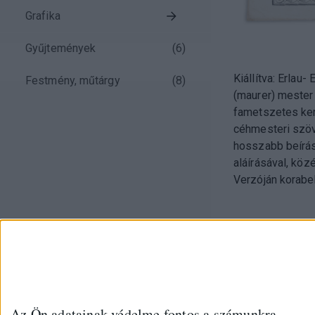
Grafika
Gyűjtemények
(
6
)
Kiállítva: Erlau
Festmény, műtárgy
(
8
)
(maurer) mester
fametszetes kere
céhmesteri szöve
hosszabb beírás
aláírásával, köz
Verzóján korabel
Az Ön adatainak védelme fontos a számunkra