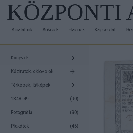
KÖZPONTI
Ugrás
a
tartalomra
Kínálatunk
Aukciók
Eladnék
Kapcsolat
Be
Main
Us
navigation
acc
me
Könyvek
Taxonomy
Kéziratok, oklevelek
menu
block
Térképek, látképek
1848-49
(
90
)
Fotográfia
(
80
)
Plakátok
(
46
)