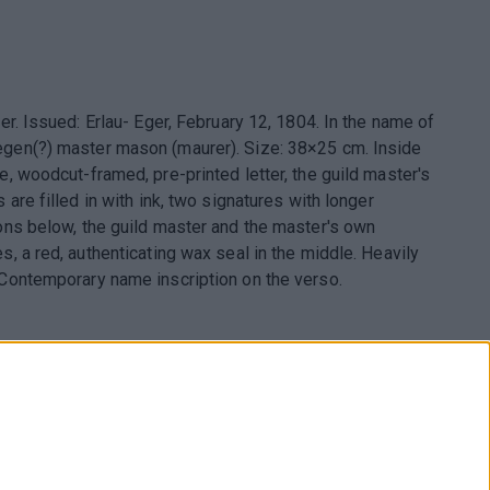
ter. Issued: Erlau- Eger, February 12, 1804. In the name of
gen(?) master mason (maurer). Size: 38×25 cm. Inside
e, woodcut-framed, pre-printed letter, the guild master's
s are filled in with ink, two signatures with longer
ions below, the guild master and the master's own
s, a red, authenticating wax seal in the middle. Heavily
 Contemporary name inscription on the verso.
pest., Múzeum krt. 13-15.