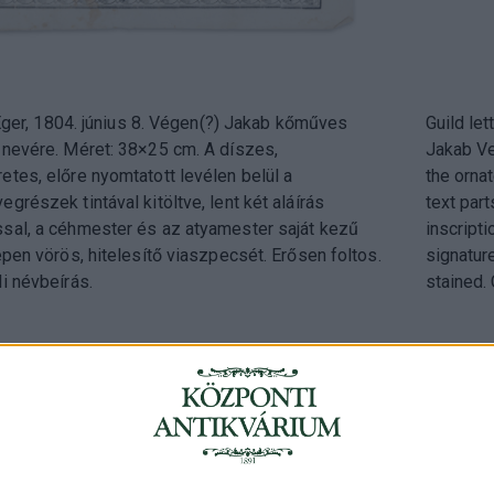
- Eger, 1804. június 8. Végen(?) Jakab kőműves
Guild let
 nevére. Méret: 38×25 cm. A díszes,
Jakab Ve
tes, előre nyomtatott levélen belül a
the ornat
grészek tintával kitöltve, lent két aláírás
text part
sal, a céhmester és az atyamester saját kezű
inscript
épen vörös, hitelesítő viaszpecsét. Erősen foltos.
signature
i névbeírás.
stained.
Cím
: 1053 Buda