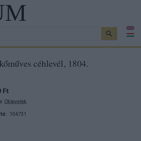
UM
KERESÉS
kőműves céhlevél, 1804.
 Ft
a:
Oklevelek
tó
104731