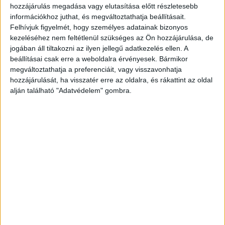
hozzájárulás megadása vagy elutasítása előtt részletesebb
105586
információkhoz juthat, és megváltoztathatja beállításait.
Felhívjuk figyelmét, hogy személyes adatainak bizonyos
kezeléséhez nem feltétlenül szükséges az Ön hozzájárulása, de
jogában áll tiltakozni az ilyen jellegű adatkezelés ellen. A
Hatóságok és orvosok számára írta - -. II. bővített
beállításai csak erre a weboldalra érvényesek. Bármikor
kiadás.127 + [1] p. Címlapversón korabeli egészoldalas
megváltoztathatja a preferenciáit, vagy visszavonhatja
hozzájárulását, ha visszatér erre az oldalra, és rákattint az oldal
orvosi bejegyzés, szövegközti ceruzás aláhúzásokkal,
alján található "Adatvédelem" gombra.
utolsó levelén is jegyzetelés. Nagyon ritka mű. Az
egyiptomi szembaj (szemcsés kötőhártya-gyulladás),
a
Chlamydia trachomatis
baktérium okozta fertőző
szembetegséget, amely a világ vezető, de megelőzhető
fertőző vaksági oka, tárgyalja.
Korabeli félvászon kötésben, aramnyozott címfelirattal.
Enyhe rozsdafoltokkal. Ritka
Contemporary half-cloth binding, with gilded title. Slight
rust spots