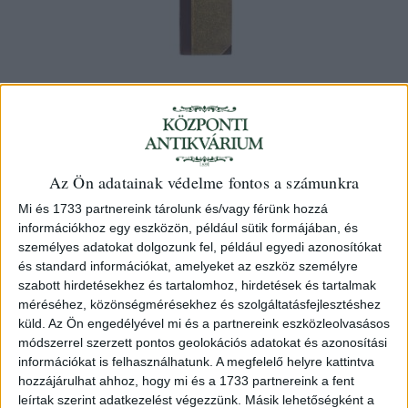
Feuer Nathaniel, Dr
Trachoma-utmutató. A trachoma elleni
hatósági eljárás az erre vonatkozó
Az Ön adatainak védelme fontos a számunkra
rendeletek a trachoma kór- és
Mi és 1733 partnereink tárolunk és/vagy férünk hozzá
információkhoz egy eszközön, például sütik formájában, és
gyógytana kapcsán.
személyes adatokat dolgozunk fel, például egyedi azonosítókat
Budapest, 1894, [Dobrowsky és Franke]
és standard információkat, amelyeket az eszköz személyre
szabott hirdetésekhez és tartalomhoz, hirdetések és tartalmak
méréséhez, közönségmérésekhez és szolgáltatásfejlesztéshez
Leütési ár:
18 000 Ft
küld.
Az Ön engedélyével mi és a partnereink eszközleolvasásos
24 000 Ft
módszerrel szerzett pontos geolokációs adatokat és azonosítási
információkat is felhasználhatunk. A megfelelő helyre kattintva
Kategória:
Orvostudomány
hozzájárulhat ahhoz, hogy mi és a 1733 partnereink a fent
leírtak szerint adatkezelést végezzünk. Másik lehetőségként a
Azonosító