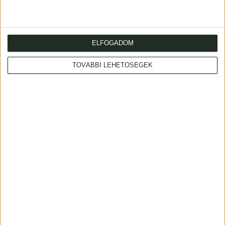
ELFOGADOM
TOVÁBBI LEHETŐSÉGEK
Cím
: 1053 Budapest., Múzeum krt. 13-15.
Telefon
: +36 1 317 3514
Nyitva
: hétköznap 10-18h, szombat 10-14h
Email
: eladas@kozpontiantikvarium.hu
Facebook
MAE
Axioart.com
Invaluable.com
ILAB
|
Adatvédelmi szabályzat
AML-nyilatkozat